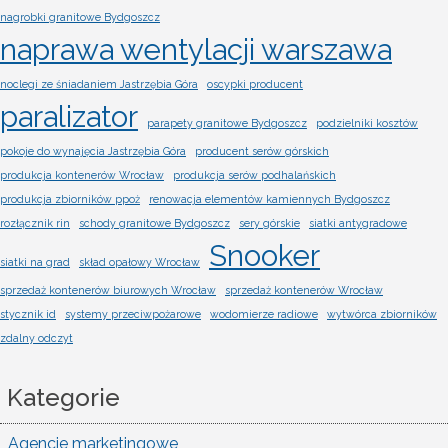
nagrobki granitowe Bydgoszcz
naprawa wentylacji warszawa
noclegi ze śniadaniem Jastrzębia Góra
oscypki producent
paralizator
parapety granitowe Bydgoszcz
podzielniki kosztów
pokoje do wynajęcia Jastrzębia Góra
producent serów górskich
produkcja kontenerów Wrocław
produkcja serów podhalańskich
produkcja zbiorników ppoż
renowacja elementów kamiennych Bydgoszcz
rozłącznik rin
schody granitowe Bydgoszcz
sery górskie
siatki antygradowe
Snooker
siatki na grad
skład opałowy Wrocław
sprzedaż kontenerów biurowych Wrocław
sprzedaż kontenerów Wrocław
stycznik id
systemy przeciwpożarowe
wodomierze radiowe
wytwórca zbiorników
zdalny odczyt
Kategorie
Agencje marketingowe