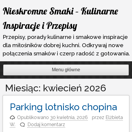
Przejdź
Nieskromne Smaki – Kulinarne
do
treści
Inspiracje i Przepisy
Przepisy, porady kulinarne i smakowe inspiracje
dla miłośników dobrej kuchni. Odkrywaj nowe
połączenia smaków i czerp radość z gotowania.
Menu główne
Miesiąc:
kwiecień 2026
Parking lotnisko chopina
Opublikowano
30 kwietnia, 2026
przez
Elżbieta
W.
Dodaj komentarz