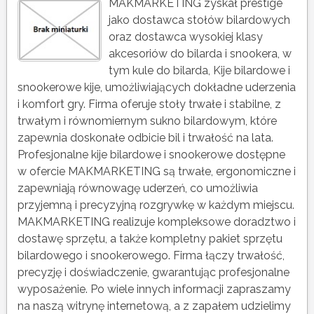
MAKMARKETING zyskał prestige
jako dostawca stołów bilardowych
oraz dostawca wysokiej klasy
akcesoriów do bilarda i snookera, w
tym kule do bilarda, Kije bilardowe i
snookerowe kije, umożliwiających dokładne uderzenia
i komfort gry. Firma oferuje stoły trwałe i stabilne, z
trwałym i równomiernym sukno bilardowym, które
zapewnia doskonałe odbicie bil i trwałość na lata.
Profesjonalne kije bilardowe i snookerowe dostępne
w ofercie MAKMARKETING są trwałe, ergonomiczne i
zapewniają równowagę uderzeń, co umożliwia
przyjemną i precyzyjną rozgrywkę w każdym miejscu.
MAKMARKETING realizuje kompleksowe doradztwo i
dostawę sprzętu, a także kompletny pakiet sprzętu
bilardowego i snookerowego. Firma łączy trwałość,
precyzję i doświadczenie, gwarantując profesjonalne
wyposażenie. Po wiele innych informacji zapraszamy
na naszą witrynę internetową, a z zapałem udzielimy