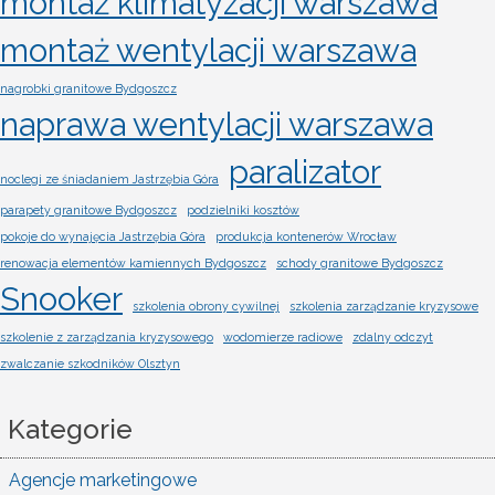
montaż klimatyzacji warszawa
montaż wentylacji warszawa
nagrobki granitowe Bydgoszcz
naprawa wentylacji warszawa
paralizator
noclegi ze śniadaniem Jastrzębia Góra
parapety granitowe Bydgoszcz
podzielniki kosztów
pokoje do wynajęcia Jastrzębia Góra
produkcja kontenerów Wrocław
renowacja elementów kamiennych Bydgoszcz
schody granitowe Bydgoszcz
Snooker
szkolenia obrony cywilnej
szkolenia zarządzanie kryzysowe
szkolenie z zarządzania kryzysowego
wodomierze radiowe
zdalny odczyt
zwalczanie szkodników Olsztyn
Kategorie
Agencje marketingowe