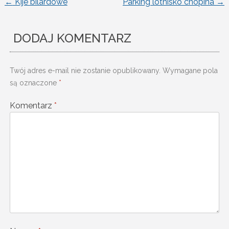
←
Kije bilardowe
Parking lotnisko chopina
→
Nawigacja
wpisu
DODAJ KOMENTARZ
Twój adres e-mail nie zostanie opublikowany.
Wymagane pola
są oznaczone
*
Komentarz
*