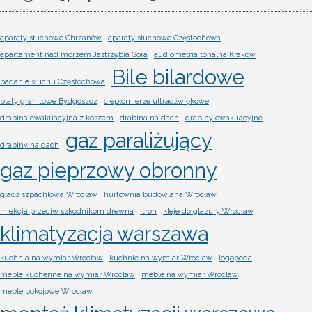
aparaty słuchowe Chrzanów
aparaty słuchowe Częstochowa
apartament nad morzem Jastrzębia Góra
audiometria tonalna Kraków
Bile bilardowe
badanie słuchu Częstochowa
blaty granitowe Bydgoszcz
ciepłomierze ultradźwiękowe
drabina ewakuacyjna z koszem
drabina na dach
drabiny ewakuacyjne
gaz paraliżujący
drabiny na dach
gaz pieprzowy obronny
gładź szpachlowa Wrocław
hurtownia budowlana Wrocław
iniekcja przeciw szkodnikom drewna
itron
kleje do glazury Wrocław
klimatyzacja warszawa
kuchnia na wymiar Wrocław
kuchnie na wymiar Wrocław
logopeda
meble kuchenne na wymiar Wrocław
meble na wymiar Wrocław
meble pokojowe Wrocław