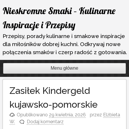
Przejdź
Nieskromne Smaki – Kulinarne
do
treści
Inspiracje i Przepisy
Przepisy, porady kulinarne i smakowe inspiracje
dla miłośników dobrej kuchni. Odkrywaj nowe
połączenia smaków i czerp radość z gotowania.
Menu główne
Zasiłek Kindergeld
kujawsko-pomorskie
Opublikowano
29 kwietnia, 2026
przez
Elżbieta
W.
Dodaj komentarz