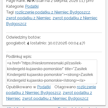
Page Rank:
N/A
(stan na 2 sierpnia, 2026 1:17 pm)
Kategorie:
Podatki
Tagi:
rozliczenie podatku z Niemiec Bydgoszcz
,
zwrot podatku z Niemiec
,
zwrot podatku z Niemiec
Bydgoszcz
Odwiedziny botów:
googlebot:
4
(ostatnio: 30.07.2026 00:04:47)
Podlinkuj wpis:
Opublikowano w
Podatki
Otagowano
rozliczenie
podatku z Niemiec Bydgoszcz
,
zwrot podatku z
Niemiec
,
zwrot podatku z Niemiec Bydgoszcz