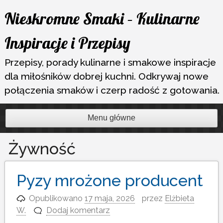
Przejdź
Nieskromne Smaki – Kulinarne
do
treści
Inspiracje i Przepisy
Przepisy, porady kulinarne i smakowe inspiracje
dla miłośników dobrej kuchni. Odkrywaj nowe
połączenia smaków i czerp radość z gotowania.
Menu główne
Żywność
Pyzy mrożone producent
Opublikowano
17 maja, 2026
przez
Elżbieta
W.
Dodaj komentarz