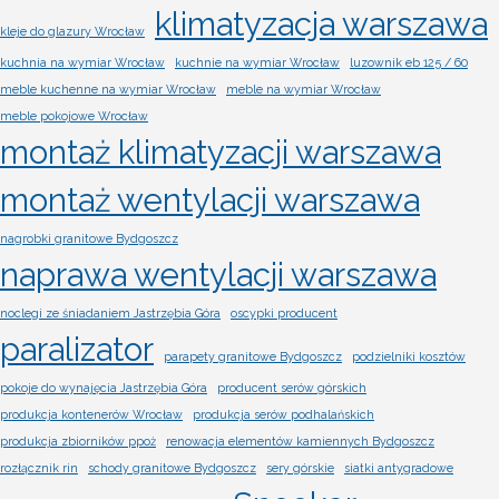
klimatyzacja warszawa
kleje do glazury Wrocław
kuchnia na wymiar Wrocław
kuchnie na wymiar Wrocław
luzownik eb 125 / 60
meble kuchenne na wymiar Wrocław
meble na wymiar Wrocław
meble pokojowe Wrocław
montaż klimatyzacji warszawa
montaż wentylacji warszawa
nagrobki granitowe Bydgoszcz
naprawa wentylacji warszawa
noclegi ze śniadaniem Jastrzębia Góra
oscypki producent
paralizator
parapety granitowe Bydgoszcz
podzielniki kosztów
pokoje do wynajęcia Jastrzębia Góra
producent serów górskich
produkcja kontenerów Wrocław
produkcja serów podhalańskich
produkcja zbiorników ppoż
renowacja elementów kamiennych Bydgoszcz
rozłącznik rin
schody granitowe Bydgoszcz
sery górskie
siatki antygradowe