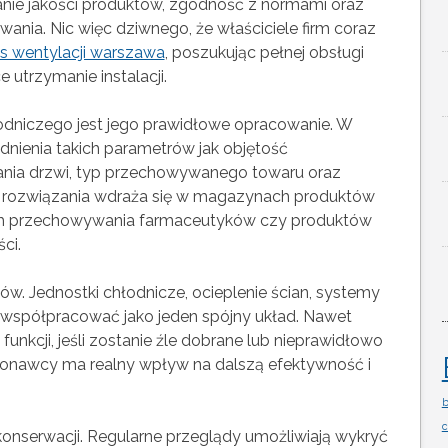
nie jakości produktów, zgodność z normami oraz
nia. Nic więc dziwnego, że właściciele firm coraz
is wentylacji warszawa
, poszukując pełnej obsługi
e utrzymanie instalacji.
niczego jest jego prawidłowe opracowanie. W
dnienia takich parametrów jak objętość
ania drzwi, typ przechowywanego towaru oraz
 rozwiązania wdraża się w magazynach produktów
ach przechowywania farmaceutyków czy produktów
ci.
. Jednostki chłodnicze, ocieplenie ścian, systemy
 współpracować jako jeden spójny układ. Nawet
 funkcji, jeśli zostanie źle dobrane lub nieprawidłowo
onawcy ma realny wpływ na dalszą efektywność i
b
c
konserwacji. Regularne przeglądy umożliwiają wykryć