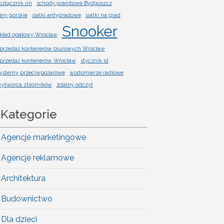
ozłącznik rin
schody granitowe Bydgoszcz
ery górskie
siatki antygradowe
siatki na grad
Snooker
kład opałowy Wrocław
przedaż kontenerów biurowych Wrocław
przedaż kontenerów Wrocław
stycznik id
ystemy przeciwpożarowe
wodomierze radiowe
ytwórca zbiorników
zdalny odczyt
Kategorie
Agencje marketingowe
Agencje reklamowe
Architektura
Budownictwo
Dla dzieci