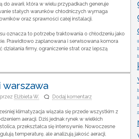
o awarii, która w wielu przypadkach generuje
owanie stałych warunków chłodniczych wymaga
owników oraz sprawności całej instalacji.
u oznacza to potrzebę traktowania o chłodzeniu jako
cie. Prawidłowo zaplanowana i serwisowana komora
g
 działania firmy, ograniczenie strat oraz lepszą
h
k
ji warszawa
k
przez
Elżbieta W.
Dodaj komentarz
k
m
cześniej klimatyzacja wiązała się przede wszystkim z
m
eniem aeracji. Dziś jednak rynek w wielkich
 stolica, przekształca się intensywnie. Nowoczesne
gulują temperaturę, ale analizują jakość aeracji,