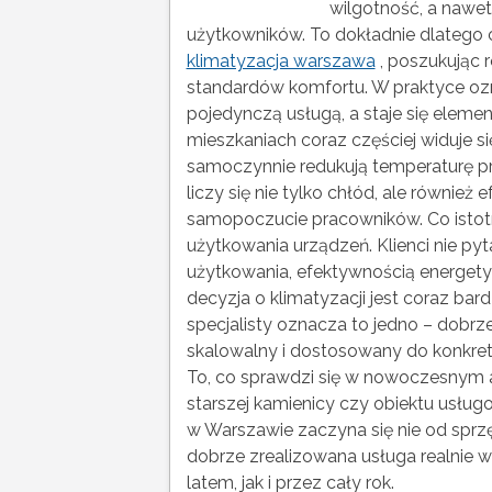
wilgotność, a nawet
użytkowników. To dokładnie dlatego 
klimatyzacja warszawa
, poszukując
standardów komfortu. W praktyce ozna
pojedynczą usługą, a staje się ele
mieszkaniach coraz częściej widuje si
samoczynnie redukują temperaturę 
liczy się nie tylko chłód, ale również e
samopoczucie pracowników. Co istot
użytkowania urządzeń. Klienci nie pyta
użytkowania, efektywnością energety
decyzja o klimatyzacji jest coraz ba
specjalisty oznacza to jedno – dobr
skalowalny i dostosowany do konkre
To, co sprawdzi się w nowoczesnym a
starszej kamienicy czy obiektu usług
w Warszawie zaczyna się nie od sprzęt
dobrze zrealizowana usługa realnie
latem, jak i przez cały rok.