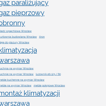
gaz paraliżujący
gaz pieprzowy
obronny
ładź szpachlowa Wrocław
urtownia budowlana Wrocław
itron
leje do glazury Wrocław
klimatyzacja
warszawa
uchnia na wymiar Wrocław
uchnie na wymiar Wrocław
luzownik eb 125 / 60
eble kuchenne na wymiar Wrocław
eble na wymiar Wrocław
meble pokojowe Wrocław
montaż klimatyzacji
warszawa