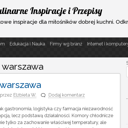
inarne Inspiracje i Przepisy
akowe inspiracje dla miłośników dobrej kuchni. O
om
Edukacja i Nauka
Firmy wg branż
Internet i komputer
i warszawa
 warszawa
przez
Elżbieta W.
Dodaj komentarz
ak gastronomia, logistyka czy farmacja niezawodność
 opcją, lecz podstawą działalności. Komory chłodnicze
ie tylko za zachowanie właściwej temperatury, ale