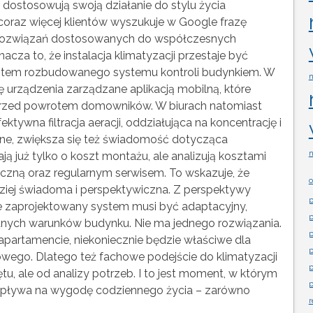
 dostosowują swoją działanie do stylu życia
coraz więcej klientów wyszukuje w Google frazę
 rozwiązań dostosowanych do współczesnych
cza to, że instalacja klimatyzacji przestaje być
mentem rozbudowanego systemu kontroli budynkiem. W
n
ę urządzenia zarządzane aplikacją mobilną, które
przed powrotem domowników. W biurach natomiast
fektywna filtracja aeracji, oddziałująca na koncentrację i
ne, zwiększa się też świadomość dotycząca
n
ją już tylko o koszt montażu, ale analizują kosztami
czną oraz regularnym serwisem. To wskazuje, że
o
rdziej świadoma i perspektywiczna. Z perspektywy
p
ze zaprojektowany system musi być adaptacyjny,
p
tnych warunków budynku. Nie ma jednego rozwiązania.
p
partamencie, niekoniecznie będzie właściwe dla
p
owego. Dlatego też fachowe podejście do klimatyzacji
p
u, ale od analizy potrzeb. I to jest moment, w którym
p
 wpływa na wygodę codziennego życia – zarówno
r