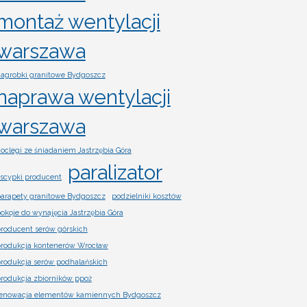
montaż wentylacji
warszawa
agrobki granitowe Bydgoszcz
naprawa wentylacji
warszawa
oclegi ze śniadaniem Jastrzębia Góra
paralizator
scypki producent
arapety granitowe Bydgoszcz
podzielniki kosztów
okoje do wynajęcia Jastrzębia Góra
roducent serów górskich
rodukcja kontenerów Wrocław
rodukcja serów podhalańskich
rodukcja zbiorników ppoż
enowacja elementów kamiennych Bydgoszcz