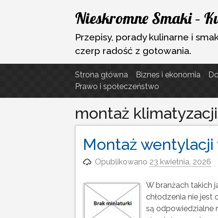
Przejdź
Nieskromne Smaki – Kul
do
treści
Przepisy, porady kulinarne i sm
czerp radość z gotowania.
Strona główna
Biznes i ekonomia
D
Prawo i społeczeństwo
montaż klimatyzacj
Montaż wentylacji
Opublikowano
23 kwietnia, 2026
W branżach takich j
chłodzenia nie jest
są odpowiedzialne n