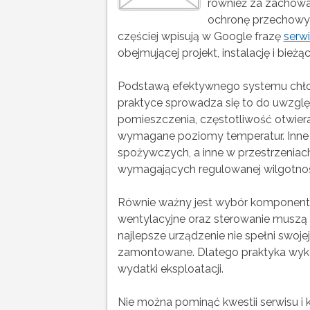
również za zachowa
ochronę przechowywa
częściej wpisują w Google frazę
serw
obejmującej projekt, instalację i bieżąc
Podstawą efektywnego systemu chłod
praktyce sprowadza się to do uwzglę
pomieszczenia, częstotliwość otwier
wymagane poziomy temperatur. Inne
spożywczych, a inne w przestrzeni
wymagających regulowanej wilgotnoś
Równie ważny jest wybór komponentów
wentylacyjne oraz sterowanie muszą
najlepsze urządzenie nie spełni swojej
zamontowane. Dlatego praktyka wyk
wydatki eksploatacji.
Nie można pominąć kwestii serwisu i 