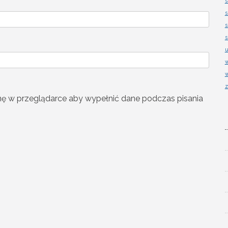
s
s
s
s
u
w
w
z
ynę w przeglądarce aby wypełnić dane podczas pisania