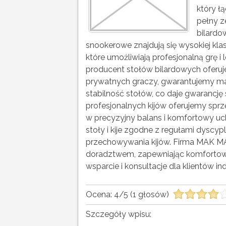
który ł
pełny z
bilardo
snookerowe znajdują się wysokiej klasy 
które umożliwiają profesjonalną grę 
producent stołów bilardowych oferujem
prywatnych graczy, gwarantujemy mate
stabilność stołów, co daje gwarancję 
profesjonalnych kijów oferujemy spr
w precyzyjny balans i komfortowy u
stoły i kije zgodne z regułami dyscyplin
przechowywania kijów. Firma MAK M
doradztwem, zapewniając komfortowe 
wsparcie i konsultacje dla klientów 
Ocena:
4
/
5
(
1
głosów)
Szczegóły wpisu: