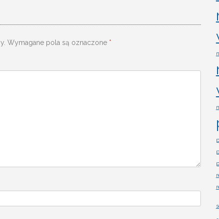
y.
Wymagane pola są oznaczone
*
n
n
p
p
p
r
r
s