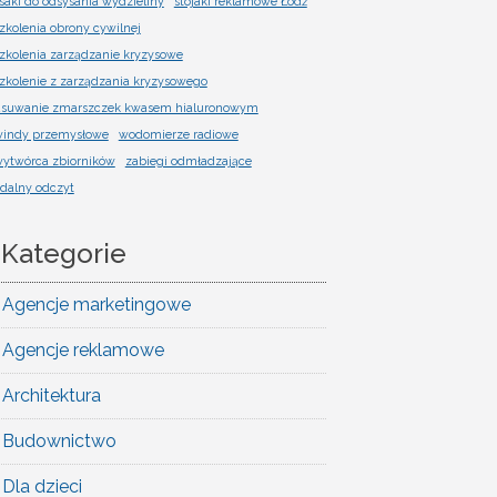
saki do odsysania wydzieliny
stojaki reklamowe Łódź
zkolenia obrony cywilnej
zkolenia zarządzanie kryzysowe
zkolenie z zarządzania kryzysowego
suwanie zmarszczek kwasem hialuronowym
indy przemysłowe
wodomierze radiowe
ytwórca zbiorników
zabiegi odmładzające
dalny odczyt
Kategorie
Agencje marketingowe
Agencje reklamowe
Architektura
Budownictwo
Dla dzieci