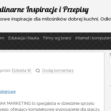
inarne Inspiracje i Przepisy
akowe inspiracje dla miłośników dobrej kuchni. O
om
Edukacja i Nauka
Firmy wg branż
Internet i komputer
przez
Elżbieta W.
Dodaj komentarz
ookerowe
AK MARKETING to specjalista w dziedzinie sprzętu
wego, oferujący kompleksowe wyposażenie dla graczy,