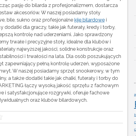
ącząc pasję do bilarda z profesjonalizmem, dostarcza
estaw akcesoriów. W naszej posiadamy stoły
we, bile, sukno oraz profesjonalne
kije bilardowe
i
dodatki dla graczy, takie jak futerały, kredy i torby,
i lepszą kontrolę nad uderzeniami. Jako sprawdzony
y trwałe i precyzyjne stoły, idealne dla klubów i
riały najwyższej jakości, solidne konstrukcje oraz
stabilności i trwałości na lata. Dla osób poszukujących
zęt zapewniający pełną kontrolę uderzeń, wyposażone
chwyt. W naszej posiadamy sprzęt snookerowy, w tym
y, a także dodatki takie jak chalki, futerały i torby do
ARKETING łączy wysoką jakość sprzętu z fachowym
i satysfakcjonujące rozgrywki, oferuje fachowe
a
indywidualnych oraz klubów bilardowych.
b
c
c