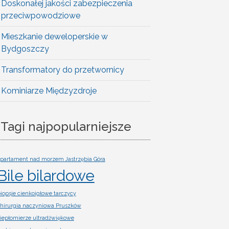
Doskonałej jakości zabezpieczenia
przeciwpowodziowe
Mieszkanie deweloperskie w
Bydgoszczy
Transformatory do przetwornicy
Kominiarze Międzyzdroje
Tagi najpopularniejsze
partament nad morzem Jastrzębia Góra
Bile bilardowe
iopsje cienkoigłowe tarczycy
hirurgia naczyniowa Pruszków
iepłomierze ultradźwiękowe