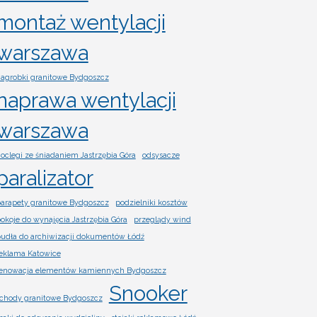
montaż wentylacji
warszawa
agrobki granitowe Bydgoszcz
naprawa wentylacji
warszawa
oclegi ze śniadaniem Jastrzębia Góra
odsysacze
paralizator
arapety granitowe Bydgoszcz
podzielniki kosztów
okoje do wynajęcia Jastrzębia Góra
przeglądy wind
udła do archiwizacji dokumentów Łódź
eklama Katowice
enowacja elementów kamiennych Bydgoszcz
Snooker
chody granitowe Bydgoszcz