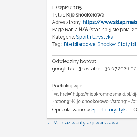
ID wpisu:
105
Tytuł:
Kije snookerowe
Adres strony:
https://www.sklep.mak
Page Rank:
N/A
(stan na 5 sierpnia, 
Kategorie:
Sport i turystyka
Tagi:
Bile bilardowe
,
Snooker
,
Stoły bi
Odwiedziny botów:
googlebot:
3
(ostatnio: 30.07.2026 00
Podlinkuj wpis:
Opublikowano w
Sport i turystyka
O
←
Montaż wentylacji warszawa
Nawigacja