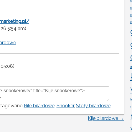
d
d
d
marketing.pl/
d
2026 5:54 am)
lardowe
:05:08)
i
l
tagowano
Bile bilardowe
,
Snooker
,
Stoły bilardowe
m
Kije bilardowe
→