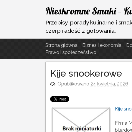
Przejdź
Nieskromne Smaki – Kul
do
treści
Przepisy, porady kulinarne i sm
czerp radość z gotowania.
Strona główna
Biznes i ekonomia
D
Prawo i społeczeństwo
Kije snookerowe
Opublikowano
24 kwietnia, 2026
Kije sn
Firma M
bilardo