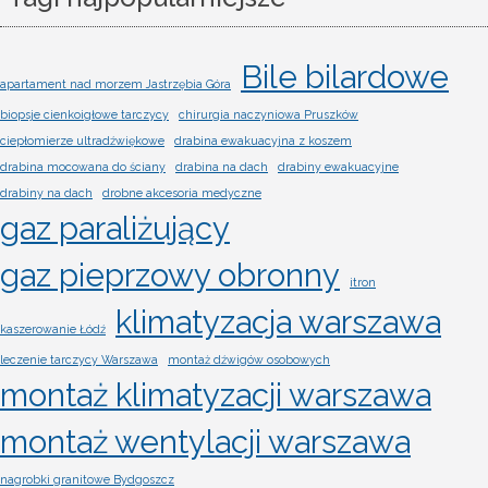
Bile bilardowe
apartament nad morzem Jastrzębia Góra
biopsje cienkoigłowe tarczycy
chirurgia naczyniowa Pruszków
ciepłomierze ultradźwiękowe
drabina ewakuacyjna z koszem
drabina mocowana do ściany
drabina na dach
drabiny ewakuacyjne
drabiny na dach
drobne akcesoria medyczne
gaz paraliżujący
gaz pieprzowy obronny
itron
klimatyzacja warszawa
kaszerowanie Łódź
leczenie tarczycy Warszawa
montaż dźwigów osobowych
montaż klimatyzacji warszawa
montaż wentylacji warszawa
nagrobki granitowe Bydgoszcz