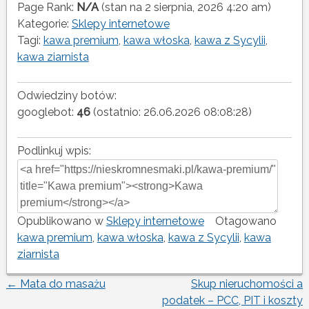
Page Rank:
N/A
(stan na 2 sierpnia, 2026 4:20 am)
Kategorie:
Sklepy internetowe
Tagi:
kawa premium
,
kawa włoska
,
kawa z Sycylii
,
kawa ziarnista
Odwiedziny botów:
googlebot:
46
(ostatnio: 26.06.2026 08:08:28)
Podlinkuj wpis:
Opublikowano w
Sklepy internetowe
Otagowano
kawa premium
,
kawa włoska
,
kawa z Sycylii
,
kawa
ziarnista
←
Mata do masażu
Skup nieruchomości a
Nawigacja
podatek – PCC, PIT i koszty