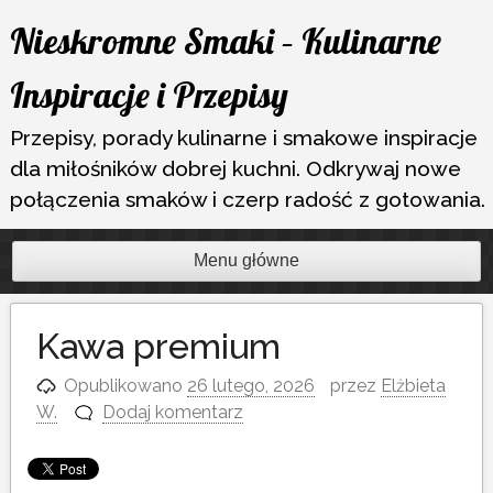
Przejdź
Nieskromne Smaki – Kulinarne
do
treści
Inspiracje i Przepisy
Przepisy, porady kulinarne i smakowe inspiracje
dla miłośników dobrej kuchni. Odkrywaj nowe
połączenia smaków i czerp radość z gotowania.
Menu główne
Kawa premium
Opublikowano
26 lutego, 2026
przez
Elżbieta
W.
Dodaj komentarz