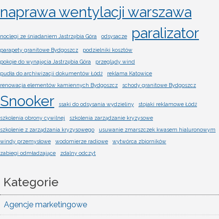
naprawa wentylacji warszawa
paralizator
noclegi ze śniadaniem Jastrzębia Góra
odsysacze
parapety granitowe Bydgoszcz
podzielniki kosztów
pokoje do wynajęcia Jastrzębia Góra
przeglądy wind
pudła do archiwizacji dokumentów Łódź
reklama Katowice
renowacja elementów kamiennych Bydgoszcz
schody granitowe Bydgoszcz
Snooker
ssaki do odsysania wydzieliny
stojaki reklamowe Łódź
szkolenia obrony cywilnej
szkolenia zarządzanie kryzysowe
szkolenie z zarządzania kryzysowego
usuwanie zmarszczek kwasem hialuronowym
windy przemysłowe
wodomierze radiowe
wytwórca zbiorników
zabiegi odmładzające
zdalny odczyt
Kategorie
Agencje marketingowe