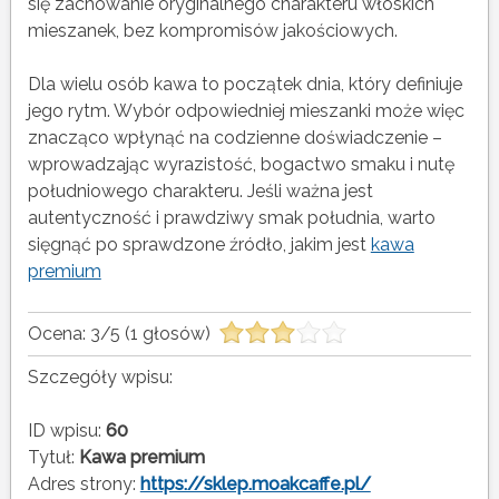
się zachowanie oryginalnego charakteru włoskich
mieszanek, bez kompromisów jakościowych.
Dla wielu osób kawa to początek dnia, który definiuje
jego rytm. Wybór odpowiedniej mieszanki może więc
znacząco wpłynąć na codzienne doświadczenie –
wprowadzając wyrazistość, bogactwo smaku i nutę
południowego charakteru. Jeśli ważna jest
autentyczność i prawdziwy smak południa, warto
sięgnąć po sprawdzone źródło, jakim jest
kawa
premium
Ocena:
3
/
5
(
1
głosów)
Szczegóły wpisu:
ID wpisu:
60
Tytuł:
Kawa premium
Adres strony:
https://sklep.moakcaffe.pl/