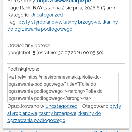
Adres strony:
https://www.kotar.pl/pl/
Page Rank:
N/A
(stan na 2 sierpnia, 2026 6:15 am)
Kategorie:
Uncategorized
Tagi:
płyty styropianowe
,
taśmy brzegowe
,
tkaniny
do ogrzewania podłogowego
Odwiedziny botów:
googlebot:
5
(ostatnio: 30.07.2026 00:05:50)
Podlinkuj wpis:
Opublikowano w
Uncategorized
Otagowano
płyty
styropianowe
,
taśmy brzegowe
,
tkaniny do
ogrzewania podłogowego