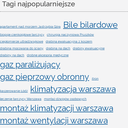
Tagi najpopularniejsze
Bile bilardowe
apartament nad morzem Jastrzębia Góra
biopsje cienkoigłowe tarczycy
chirurgia naczyniowa Pruszków
ciepłomierze ultradźwiękowe
drabina ewakuacyjna z koszem
drabina mocowana do ściany
drabina na dach
drabiny ewakuacyjne
drabiny na dach
drobne akcesoria medyczne
gaz paraliżujący
gaz pieprzowy obronny
itron
klimatyzacja warszawa
kaszerowanie Łódź
leczenie tarczycy Warszawa
montaż dźwigów osobowych
montaż klimatyzacji warszawa
montaż wentylacji warszawa