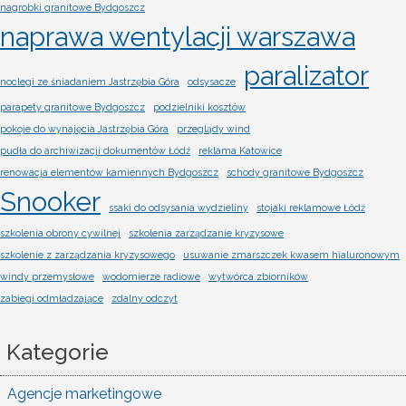
nagrobki granitowe Bydgoszcz
naprawa wentylacji warszawa
paralizator
noclegi ze śniadaniem Jastrzębia Góra
odsysacze
parapety granitowe Bydgoszcz
podzielniki kosztów
pokoje do wynajęcia Jastrzębia Góra
przeglądy wind
pudła do archiwizacji dokumentów Łódź
reklama Katowice
renowacja elementów kamiennych Bydgoszcz
schody granitowe Bydgoszcz
Snooker
ssaki do odsysania wydzieliny
stojaki reklamowe Łódź
szkolenia obrony cywilnej
szkolenia zarządzanie kryzysowe
szkolenie z zarządzania kryzysowego
usuwanie zmarszczek kwasem hialuronowym
windy przemysłowe
wodomierze radiowe
wytwórca zbiorników
zabiegi odmładzające
zdalny odczyt
Kategorie
Agencje marketingowe