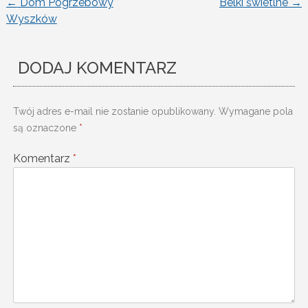
←
Dom Pogrzebowy
Belki świetlne
→
Nawigacja
Wyszków
wpisu
DODAJ KOMENTARZ
Twój adres e-mail nie zostanie opublikowany.
Wymagane pola
są oznaczone
*
Komentarz
*