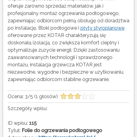
oferuje zarówno sprzedaż materiałów, jak i
profesjonalny montaż ogrzewania podłogowego,
zapewniając odbiorcom pełną obsługę od doradztwa
po instalację. Bloki podłogowe i
płyty styropianowe
oferowane przez KOTAR charakteryzują się
doskonałą izolacją, co zwiększa komfort cieplny i
optymalizuje zużycie energii. Dzięki zastosowaniu
zaawansowanych technologii i sprawdzonego
montażu, instalacja grzewcza KOTAR jest
niezawodne, wygodne i bezpieczne w użytkowaniu,
zapewniając odbiorcom stabilne ogrzewanie.
Ocena:
3
/
5
(
1
głosów)
Szczegóły wpisu:
ID wpisu:
115
Tytuł:
Folie do ogrzewania podłogowego