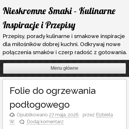
Przejdź
Nieskromne Smaki – Kulinarne
do
treści
Inspiracje i Przepisy
Przepisy, porady kulinarne i smakowe inspiracje
dla miłośników dobrej kuchni. Odkrywaj nowe
połączenia smaków i czerp radość z gotowania.
Menu główne
Folie do ogrzewania
podłogowego
Opublikowano
27 maja, 2026
przez
Elżbieta
W.
Dodaj komentarz