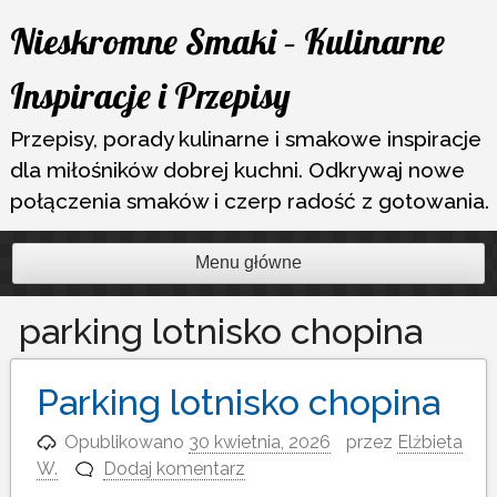
Przejdź
Nieskromne Smaki – Kulinarne
do
treści
Inspiracje i Przepisy
Przepisy, porady kulinarne i smakowe inspiracje
dla miłośników dobrej kuchni. Odkrywaj nowe
połączenia smaków i czerp radość z gotowania.
Menu główne
parking lotnisko chopina
Parking lotnisko chopina
Opublikowano
30 kwietnia, 2026
przez
Elżbieta
W.
Dodaj komentarz