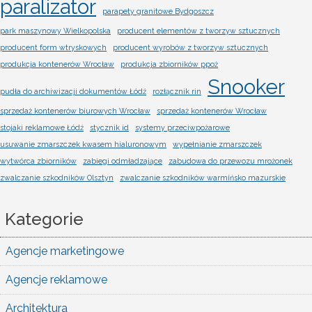
paralizator
parapety granitowe Bydgoszcz
park maszynowy Wielkopolska
producent elementów z tworzyw sztucznych
producent form wtryskowych
producent wyrobów z tworzyw sztucznych
produkcja kontenerów Wrocław
produkcja zbiorników ppoż
Snooker
pudła do archiwizacji dokumentów Łódź
rozłącznik rin
sprzedaż kontenerów biurowych Wrocław
sprzedaż kontenerów Wrocław
stojaki reklamowe Łódź
stycznik id
systemy przeciwpożarowe
usuwanie zmarszczek kwasem hialuronowym
wypełnianie zmarszczek
wytwórca zbiorników
zabiegi odmładzające
zabudowa do przewozu mrożonek
zwalczanie szkodników Olsztyn
zwalczanie szkodników warmińsko mazurskie
Kategorie
Agencje marketingowe
Agencje reklamowe
Architektura