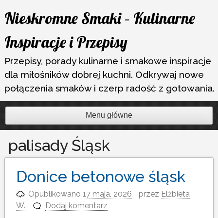
Przejdź
Nieskromne Smaki – Kulinarne
do
treści
Inspiracje i Przepisy
Przepisy, porady kulinarne i smakowe inspiracje
dla miłośników dobrej kuchni. Odkrywaj nowe
połączenia smaków i czerp radość z gotowania.
Menu główne
palisady Śląsk
Donice betonowe śląsk
Opublikowano
17 maja, 2026
przez
Elżbieta
W.
Dodaj komentarz