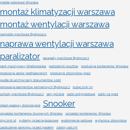
meble pokojowe Wrocław
montaż klimatyzacji warszawa
montaż wentylacji warszawa
nagrobki granitowe Bydgoszcz
naprawa wentylacji warszawa
paralizator
parapety granitowe Bydgoszcz
park maszynowy Wielkopolska
podzielniki kosztów
produkcja kontenerów Wrocław
produkcja serów podhalańskich
produkcja zbiorników ppoż
pudła do archiwizacji dokumentów Łódź
renowacja elementów kamiennych Bydgoszcz
rozłącznik rin
schody granitowe Bydgoszcz
sery górskie
siatki antygradowe
siatki na grad
Snooker
skład opałowy dolnośląskie
sprzedaż kontenerów biurowych Wrocław
sprzedaż kontenerów Wrocław
stycznik id
systemy przeciwpożarowe
wodomierze radiowe
wytwórca zbiorników
zadaszenie parkingu przed gradem
zdalny odczyt