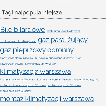
Tagi najpopularniejsze
Bile bilardowe
blaty granitowe Bydgoszcz
gaz paraliżujący
ciepłomierze ultradźwiękowe
gaz pieprzowy obronny
gładź szpachlowa Wrocław
hurtownia budowlana Wrocław
itron
kaszerowanie Łódź
kleje do glazury Wrocław
klimatyzacja warszawa
kuchnia na wymiar Wrocław
kuchnie na wymiar Wrocław
luzownik eb 125 / 60
meble kuchenne na wymiar Wrocław
meble na wymiar Wrocław
meble pokojowe Wrocław
montaż klimatyzacji warszawa