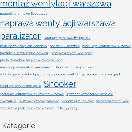
montaż wentylacji warszawa
nagrobki granitowe Bydgoszcz
naprawa wentylacji warszawa
paralizator
parapety granitowe Bydgoszcz
park maszynowy Wielkopolska
podzielniki kosztów
produkcja kontenerów Wrocław
produkcja serów podhalańskich
produkcja zbiorników ppoż
pudła do archiwizacji dokumentów Łódź
renowacja elementów kamiennych Bydgoszcz
rozłącznik rin
schody granitowe Bydgoszcz
sery górskie
siatki antygradowe
siatki na grad
Snooker
skład opałowy dolnośląskie
sprzedaż kontenerów biurowych Wrocław
sprzedaż kontenerów Wrocław
stycznik id
systemy przeciwpożarowe
wodomierze radiowe
wytwórca zbiorników
zadaszenie parkingu przed gradem
zdalny odczyt
Kategorie