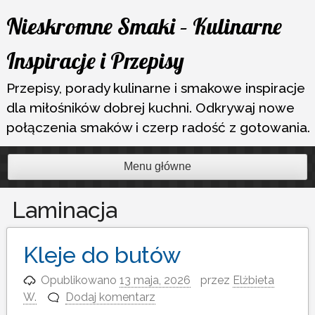
Przejdź
Nieskromne Smaki – Kulinarne
do
treści
Inspiracje i Przepisy
Przepisy, porady kulinarne i smakowe inspiracje
dla miłośników dobrej kuchni. Odkrywaj nowe
połączenia smaków i czerp radość z gotowania.
Menu główne
Laminacja
Kleje do butów
Opublikowano
13 maja, 2026
przez
Elżbieta
W.
Dodaj komentarz